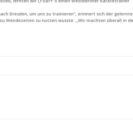
tieß, lernten wir i,r:iiaf+“ii einen Westberliner Karatetrainer
h Dresden, um uns zu trainieren“, erinnert sich der gelernte
 zu Wendezeiten zu nutzen wusste. ,,Wir machten überall in de