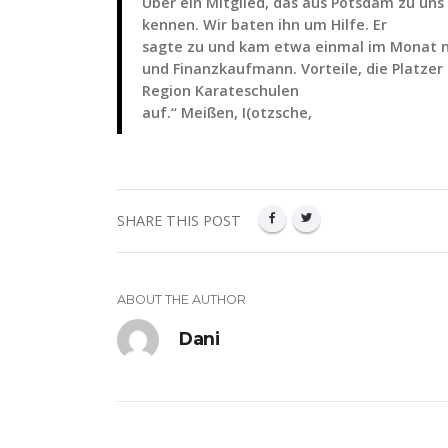
Über ein Mitglied, das aus Potsdam zu uns s
kennen. Wir baten ihn um Hilfe. Er
sagte zu und kam etwa einmal im Monat nac
und Finanzkaufmann. Vorteile, die Platzer
Region Karateschulen
auf.“ Meißen, I(otzsche,
SHARE THIS POST
ABOUT THE AUTHOR
Dani