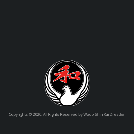
Copyrights © 2020. All Rights Reserved by Wado Shin Kai Dresden