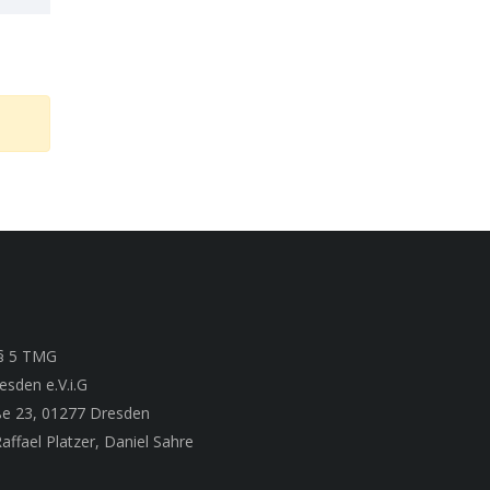
§ 5 TMG
resden
e.V.i.G
ße 23, 01277 Dresden
affael Platzer, Daniel Sahre