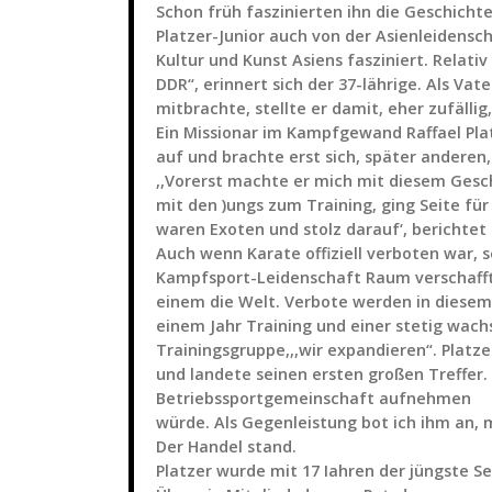
Schon früh faszinierten ihn die Geschicht
Platzer-Junior auch von der Asienleidensch
Kultur und Kunst Asiens fasziniert. Relati
DDR“, erinnert sich der 37-lährige. Als Vat
mitbrachte, stellte er damit, eher zufällig,
Ein Missionar im Kampfgewand Raffael Pla
auf und brachte erst sich, später anderen,
,,Vorerst machte er mich mit diesem Gesch
mit den )ungs zum Training, ging Seite für
waren Exoten und stolz darauf‘, berichtet 
Auch wenn Karate offiziell verboten war, 
Kampfsport-Leidenschaft Raum verschafften
einem die Welt. Verbote werden in diesem 
einem Jahr Training und einer stetig wac
Trainingsgruppe,,,wir expandieren“. Plat
und landete seinen ersten großen Treffer. ,
Betriebssportgemeinschaft aufnehmen
würde. Als Gegenleistung bot ich ihm an, 
Der Handel stand.
Platzer wurde mit 17 Iahren der jüngste Sek