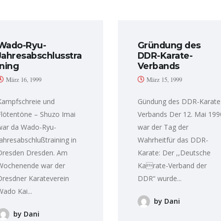
Wado-Ryu-
Gründung des
Jahresabschlusstra
DDR-Karate-
ining
Verbands
März 16, 1999
März 15, 1999
Kampfschreie und
Gündung des DDR-Karate
Flötentöne – Shuzo Imai
Verbands Der 12. Mai 199
war da Wado-Ryu-
war der Tag der
Jahresabschlußtraining in
Wahrheitfür das DDR-
Dresden Dresden. Am
Karate: Der ,,Deutsche
Wochenende war der
Karate-Verband der
Dresdner Karateverein
DDR“ wurde...
Wado Kai...
by Dani
by Dani