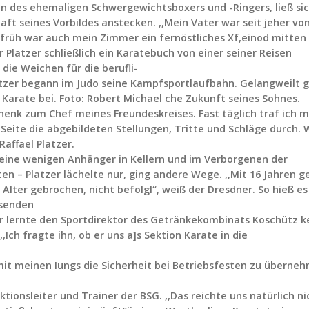
en des ehemaligen Schwergewichtsboxers und -Ringers, ließ si
aft seines Vorbildes anstecken. ,,Mein Vater war seit jeher vo
v früh war auch mein Zimmer ein fernöstliches Xf,einod mitten 
er Platzer schließlich ein Karatebuch von einer seiner Reisen
 die Weichen für die berufli-
tzer begann im Judo seine Kampfsportlaufbahn. Gelangweilt g
 Karate bei. Foto: Robert Michael che Zukunft seines Sohnes.
enk zum Chef meines Freundeskreises. Fast täglich traf ich m
 Seite die abgebildeten Stellungen, Tritte und Schläge durch. 
Raffael Platzer.
seine wenigen Anhänger in Kellern und im Verborgenen der
 – Platzer lächelte nur, ging andere Wege. ,,Mit 16 Jahren g
Alter gebrochen, nicht befolgl“, weiß der Dresdner. So hieß e
hsenden
zer lernte den Sportdirektor des Getränkekombinats Koschütz 
,Ich fragte ihn, ob er uns a]s Sektion Karate in die
mit meinen Iungs die Sicherheit bei Betriebsfesten zu überne
tionsleiter und Trainer der BSG. ,,Das reichte uns natürlich ni