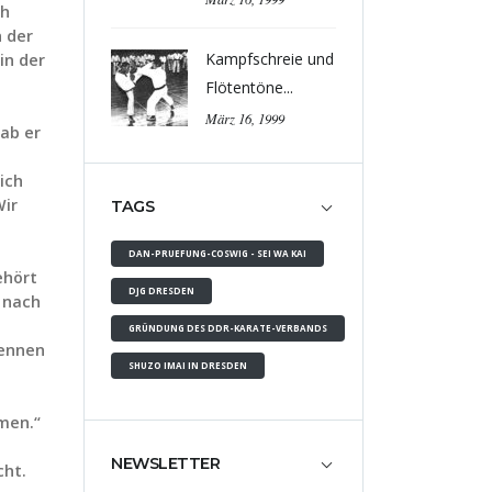
ch
n der
Kampfschreie und
in der
Flötentöne...
März 16, 1999
ab er
ich
Wir
TAGS
DAN-PRUEFUNG-COSWIG - SEI WA KAI
ehört
DJG DRESDEN
s nach
GRÜNDUNG DES DDR-KARATE-VERBANDS
kennen
SHUZO IMAI IN DRESDEN
hmen.“
NEWSLETTER
cht.