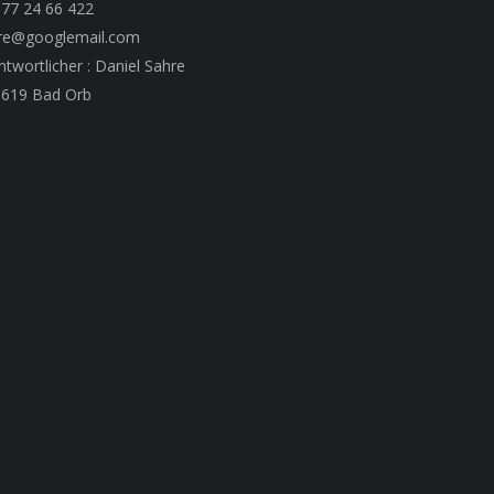
177 24 66 422
ahre@googlemail.com
ntwortlicher : Daniel Sahre
63619 Bad Orb