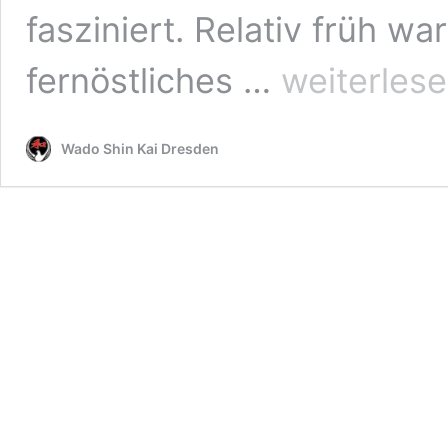
fasziniert. Relativ früh w
Ein
fernöstliches …
weiterles
Missionar
im
Kampfgewand
Wado Shin Kai Dresden